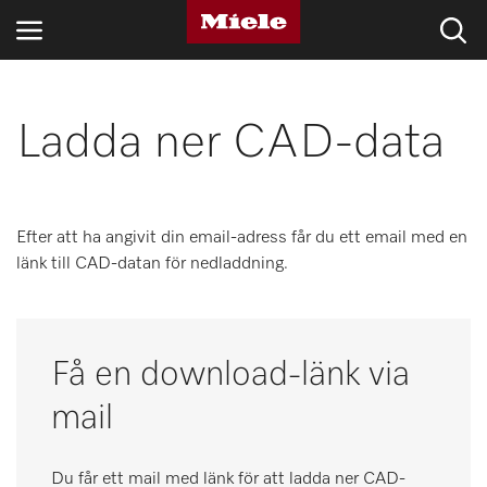
BRANSCHER
Ladda ner CAD-data
KNOWLEDGE HUB
PRODUKTER
Efter att ha angivit din email-adress får du ett email med en
länk till CAD-datan för nedladdning.
SHOP
SERVICE & SUPPORT
Få en download-länk via
PRIVATKUND
mail
Sökning
Du får ett mail med länk för att ladda ner CAD-