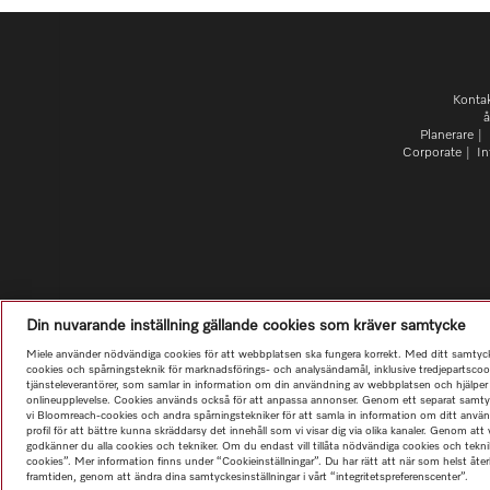
Konta
å
Planerare
Corporate
In
Din nuvarande inställning gällande cookies som kräver samtycke
Miele använder nödvändiga cookies för att webbplatsen ska fungera korrekt. Med ditt samtyc
cookies och spårningsteknik för marknadsförings- och analysändamål, inklusive tredjepartscook
tjänsteleverantörer, som samlar in information om din användning av webbplatsen och hjälper 
onlineupplevelse. Cookies används också för att anpassa annonser. Genom ett separat samtyck
vi Bloomreach-cookies och andra spårningstekniker för att samla in information om ditt användar
profil för att bättre kunna skräddarsy det innehåll som vi visar dig via olika kanaler. Genom att
godkänner du alla cookies och tekniker. Om du endast vill tillåta nödvändiga cookies och tekn
cookies”. Mer information finns under “Cookieinställningar”. Du har rätt att när som helst åter
framtiden, genom att ändra dina samtyckesinställningar i vårt “integritetspreferenscenter”.