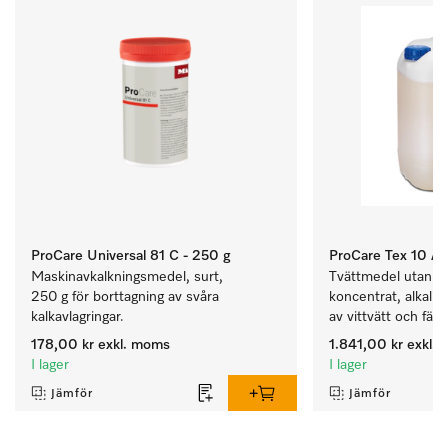
ProCare Universal 81 C - 250 g
ProCare Tex 10 A -
Maskinavkalkningsmedel, surt, 
Tvättmedel utan till
250 g för borttagning av svåra 
koncentrat, alkalisk
kalkavlagringar.
av vittvätt och färg
178,00 kr
exkl. moms
1.841,00 kr
exkl.
I lager
I lager
Jämför
Jämför