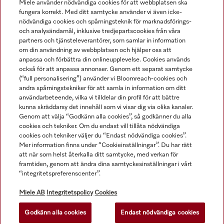
Miele använder nödvändiga cookies för att webbplatsen ska
fungera korrekt. Med ditt samtycke använder vi även icke-
nödvändiga cookies och spårningsteknik för marknadsförings-
och analysändamål, inklusive tredjepartscookies från våra
Navigering
partners och tjänsteleverantörer, som samlar in information
om din användning av webbplatsen och hjälper oss att
anpassa och förbättra din onlineupplevelse. Cookies används
Service
också för att anpassa annonser. Genom ett separat samtycke
(“full personalisering”) använder vi Bloomreach-cookies och
andra spårningstekniker för att samla in information om ditt
användarbeteende, vilka vi tilldelar din profil för att bättre
kunna skräddarsy det innehåll som vi visar dig via olika kanaler.
Genom att välja “Godkänn alla cookies”, så godkänner du alla
cookies och tekniker. Om du endast vill tillåta nödvändiga
cookies och tekniker väljer du “Endast nödvändiga cookies”.
Mer information finns under “Cookieinställningar”. Du har rätt
att när som helst återkalla ditt samtycke, med verkan för
framtiden, genom att ändra dina samtyckesinställningar i vårt
“integritetspreferenscenter”.
Alla produktpriser är exklusive moms.
Miele AB
Integritetspolicy
Cookies
Godkänn alla cookies
Endast nödvändiga cookies
© Miele & Cie. KG.