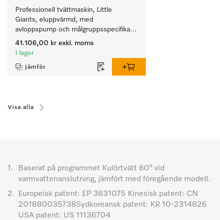
Professionell tvättmaskin, Little 
Giants, eluppvärmd, med 
avloppspump och målgruppsspecifika 
program. Prestanda 7 kg i 49 min och 
41.106,00 kr
exkl. moms
desinfektionsprogram för trygg hygien.
I lager
Jämför
Visa alla
1.
Baserat på programmet Kulörtvätt 60° vid
varmvattenanslutning, jämfört med föregående modell.
2.
Europeisk patent: EP 3631075 Kinesisk patent: CN
201880035738Sydkoreansk patent: KR 10-2314826
USA patent: US 11136704