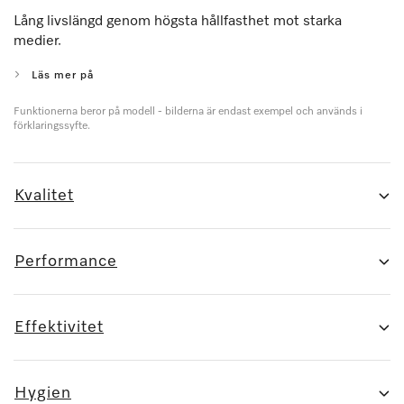
Lång livslängd genom högsta hållfasthet mot starka
medier.
Läs mer på
Funktionerna beror på modell - bilderna är endast exempel och används i
förklaringssyfte.
Kvalitet
Performance
Effektivitet
Hygien