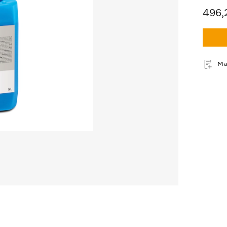
496,
Mal