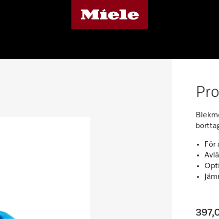
Pro
Blekmed
borttag
För 
Avlä
Opti
Jämn
397,