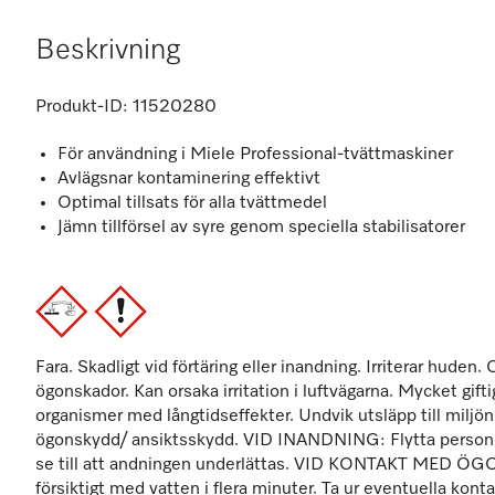
Beskrivning
Produkt-ID:
11520280
För användning i Miele Professional-tvättmaskiner
Avlägsnar kontaminering effektivt
Optimal tillsats för alla tvättmedel
Jämn tillförsel av syre genom speciella stabilisatorer
Fara. Skadligt vid förtäring eller inandning. Irriterar huden. 
ögonskador. Kan orsaka irritation i luftvägarna. Mycket gift
organismer med långtidseffekter. Undvik utsläpp till miljö
ögonskydd/ ansiktsskydd. VID INANDNING: Flytta personen t
se till att andningen underlättas. VID KONTAKT MED ÖG
försiktigt med vatten i flera minuter. Ta ur eventuella kont