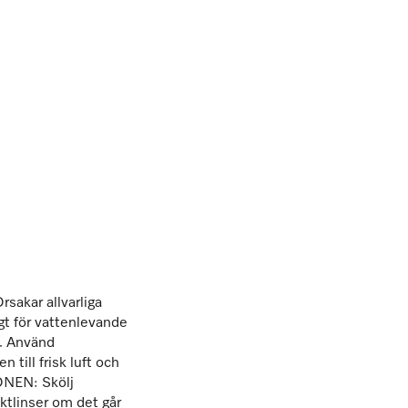
Orsakar allvarliga
igt för vattenlevande
n. Använd
ill frisk luft och
ONEN: Skölj
aktlinser om det går