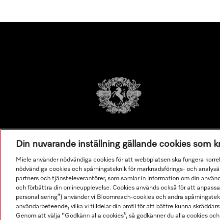
Din nuvarande inställning gällande cookies som 
Miele använder nödvändiga cookies för att webbplatsen ska fungera korre
nödvändiga cookies och spårningsteknik för marknadsförings- och analysän
partners och tjänsteleverantörer, som samlar in information om din använ
och förbättra din onlineupplevelse. Cookies används också för att anpass
personalisering”) använder vi Bloomreach-cookies och andra spårningstekni
användarbeteende, vilka vi tilldelar din profil för att bättre kunna skräddarsy
Genom att välja “Godkänn alla cookies”, så godkänner du alla cookies och 