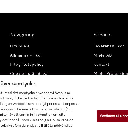
Navigering
Service
Om Miele
Leveransvillkor
Allmänna villkor
Miele AB
Integritetspolicy
Kontakt
Cookieinställningar
Miele Profession
kräver samtycke
kt. Med ditt samtycke använder vi även icke-
damål, inklusive tredjepartscookies från våra
dning av webbplatsen och hjälper oss att anpassa
a annonser. Genom ett separat samtycke (“full
ker för att samla in information om ditt
Godkänn alla co
Alla produktpriser är exklusive moms.
 det innehåll som vi visar dig via olika kanaler.
tekniker. Om du endast vill tillåta nödvändiga