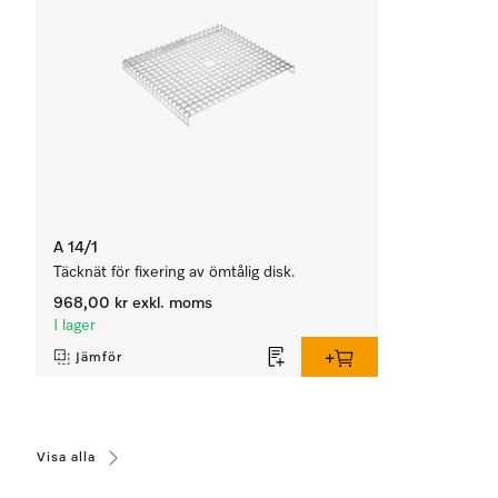
A 14/1
Täcknät för fixering av ömtålig disk.
968,00 kr
exkl. moms
I lager
Jämför
Visa alla