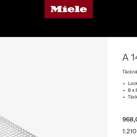
A 1
Täcknät
Lock
8 x
Täck
968,
1.21