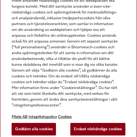
Miele använder nödvändiga cookies för att webbplatsen ska
fungera korrekt. Med ditt samtycke använder vi även icke-
nödvändiga cookies och spårningsteknik för marknadsförings-
och analysändamål, inklusive tredjepartscookies från våra
Navigering
partners och tjänsteleverantörer, som samlar in information
om din användning av webbplatsen och hjälper oss att
anpassa och förbättra din onlineupplevelse. Cookies används
Service
också för att anpassa annonser. Genom ett separat samtycke
(“full personalisering”) använder vi Bloomreach-cookies och
andra spårningstekniker för att samla in information om ditt
användarbeteende, vilka vi tilldelar din profil för att bättre
kunna skräddarsy det innehåll som vi visar dig via olika kanaler.
Genom att välja “Godkänn alla cookies”, så godkänner du alla
cookies och tekniker. Om du endast vill tillåta nödvändiga
cookies och tekniker väljer du “Endast nödvändiga cookies”.
Mer information finns under “Cookieinställningar”. Du har rätt
att när som helst återkalla ditt samtycke, med verkan för
framtiden, genom att ändra dina samtyckesinställningar i vårt
“integritetspreferenscenter”.
Alla produktpriser är exklusive moms.
Miele AB
Integritetspolicy
Cookies
Godkänn alla cookies
Endast nödvändiga cookies
© Miele & Cie. KG.