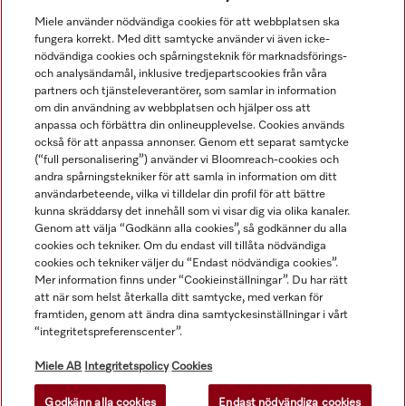
Miele använder nödvändiga cookies för att webbplatsen ska
fungera korrekt. Med ditt samtycke använder vi även icke-
nödvändiga cookies och spårningsteknik för marknadsförings-
och analysändamål, inklusive tredjepartscookies från våra
Navigering
partners och tjänsteleverantörer, som samlar in information
om din användning av webbplatsen och hjälper oss att
anpassa och förbättra din onlineupplevelse. Cookies används
Service
också för att anpassa annonser. Genom ett separat samtycke
(“full personalisering”) använder vi Bloomreach-cookies och
andra spårningstekniker för att samla in information om ditt
användarbeteende, vilka vi tilldelar din profil för att bättre
kunna skräddarsy det innehåll som vi visar dig via olika kanaler.
Genom att välja “Godkänn alla cookies”, så godkänner du alla
cookies och tekniker. Om du endast vill tillåta nödvändiga
cookies och tekniker väljer du “Endast nödvändiga cookies”.
Mer information finns under “Cookieinställningar”. Du har rätt
att när som helst återkalla ditt samtycke, med verkan för
framtiden, genom att ändra dina samtyckesinställningar i vårt
“integritetspreferenscenter”.
Alla produktpriser är exklusive moms.
Miele AB
Integritetspolicy
Cookies
Godkänn alla cookies
Endast nödvändiga cookies