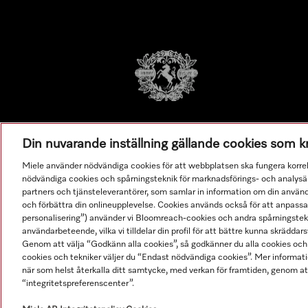
Din nuvarande inställning gällande cookies som 
Miele använder nödvändiga cookies för att webbplatsen ska fungera korre
nödvändiga cookies och spårningsteknik för marknadsförings- och analysän
partners och tjänsteleverantörer, som samlar in information om din använ
och förbättra din onlineupplevelse. Cookies används också för att anpass
personalisering”) använder vi Bloomreach-cookies och andra spårningstekni
användarbeteende, vilka vi tilldelar din profil för att bättre kunna skräddarsy
Genom att välja “Godkänn alla cookies”, så godkänner du alla cookies och 
cookies och tekniker väljer du “Endast nödvändiga cookies”. Mer informatio
när som helst återkalla ditt samtycke, med verkan för framtiden, genom at
© Miele & Cie. KG.
“integritetspreferenscenter”.