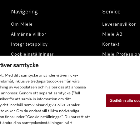
Navigering
Service
Om Miele
Leveransvillkor
Allmänna villkor
Miele AB
Integritetspolicy
Kontakt
Cookieinställningar
Miele Profession
kräver samtycke
kt. Med ditt samtycke använder vi även icke-
damål, inklusive tredjepartscookies från våra
dning av webbplatsen och hjälper oss att anpassa
a annonser. Genom ett separat samtycke (“full
ker för att samla in information om ditt
Godkänn alla co
Alla produktpriser är exklusive moms.
 det innehåll som vi visar dig via olika kanaler.
tekniker. Om du endast vill tillåta nödvändiga
n finns under “Cookieinställningar”. Du har rätt att
t ändra dina samtyckesinställningar i vårt