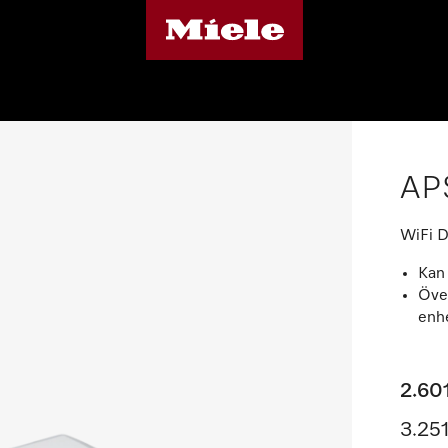
AP
WiFi D
Kan 
Över
enh
2.60
3.251