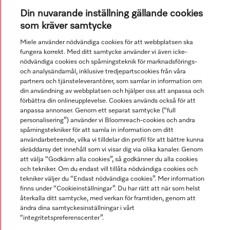
Din nuvarande inställning gällande cookies
Service
som kräver samtycke
Miele använder nödvändiga cookies för att webbplatsen ska
fungera korrekt. Med ditt samtycke använder vi även icke-
nödvändiga cookies och spårningsteknik för marknadsförings-
och analysändamål, inklusive tredjepartscookies från våra
partners och tjänsteleverantörer, som samlar in information om
din användning av webbplatsen och hjälper oss att anpassa och
förbättra din onlineupplevelse. Cookies används också för att
anpassa annonser. Genom ett separat samtycke (“full
personalisering”) använder vi Bloomreach-cookies och andra
spårningstekniker för att samla in information om ditt
användarbeteende, vilka vi tilldelar din profil för att bättre kunna
Alla produktpriser är exklusive moms.
skräddarsy det innehåll som vi visar dig via olika kanaler. Genom
att välja “Godkänn alla cookies”, så godkänner du alla cookies
och tekniker. Om du endast vill tillåta nödvändiga cookies och
tekniker väljer du “Endast nödvändiga cookies”. Mer information
© Miele & Cie. KG.
finns under “Cookieinställningar”. Du har rätt att när som helst
återkalla ditt samtycke, med verkan för framtiden, genom att
ändra dina samtyckesinställningar i vårt
“integritetspreferenscenter”.