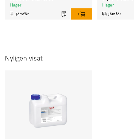
I lager
I lager
Jämför
Jämför
Nyligen visat