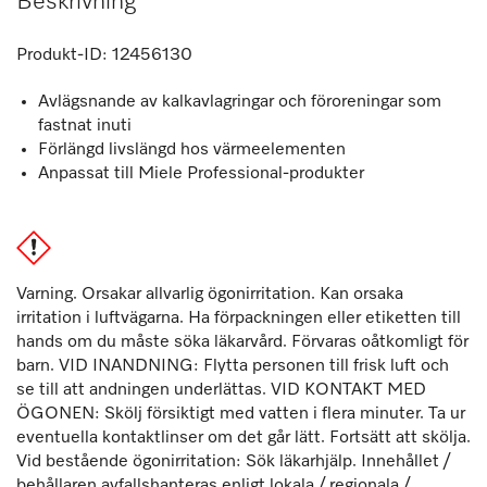
Beskrivning
Produkt-ID:
12456130
Avlägsnande av kalkavlagringar och föroreningar som
fastnat inuti
Förlängd livslängd hos värmeelementen
Anpassat till Miele Professional-produkter
Varning. Orsakar allvarlig ögonirritation. Kan orsaka
irritation i luftvägarna. Ha förpackningen eller etiketten till
hands om du måste söka läkarvård. Förvaras oåtkomligt för
barn. VID INANDNING: Flytta personen till frisk luft och
se till att andningen underlättas. VID KONTAKT MED
ÖGONEN: Skölj försiktigt med vatten i flera minuter. Ta ur
eventuella kontaktlinser om det går lätt. Fortsätt att skölja.
Vid bestående ögonirritation: Sök läkarhjälp. Innehållet /
behållaren avfallshanteras enligt lokala / regionala /