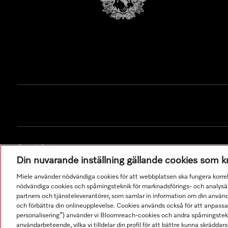
© Miele & Cie. KG.
Din nuvarande inställning gällande cookies som 
Miele använder nödvändiga cookies för att webbplatsen ska fungera korre
nödvändiga cookies och spårningsteknik för marknadsförings- och analysän
partners och tjänsteleverantörer, som samlar in information om din använ
och förbättra din onlineupplevelse. Cookies används också för att anpass
personalisering”) använder vi Bloomreach-cookies och andra spårningstekni
användarbeteende, vilka vi tilldelar din profil för att bättre kunna skräddarsy