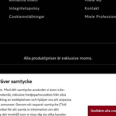
Allmänna villkor
Miele AB
Integritetspolicy
Kontakt
Cookieinställningar
Miele Profession
Alla produktpriser är exklusive moms.
kräver samtycke
kt. Med ditt samtycke använder vi även icke-
damål, inklusive tredjepartscookies från våra
dning av webbplatsen och hjälper oss att anpassa
a annonser. Genom ett separat samtycke (“full
ker för att samla in information om ditt
Godkänn alla co
 det innehåll som vi visar dig via olika kanaler.