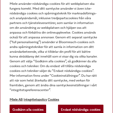
Miele använder nödvändiga cookies för att webbplatsen ska
fungera korrekt. Med ditt samtycke använder vi även icke-
nödvändiga cookies och spårningsteknik för marknadsförings-
och analysändamål, inklusive tredjepartscookies från våra
Navigering
partners och tjänsteleverantörer, som samlar in information
om din användning av webbplatsen och hjälper oss att
anpassa och förbättra din onlineupplevelse. Cookies används
Service
också för att anpassa annonser. Genom ett separat samtycke
(“full personalisering”) använder vi Bloomreach-cookies och
andra spårningstekniker för att samla in information om ditt
användarbeteende, vilka vi tilldelar din profil för att bättre
kunna skräddarsy det innehåll som vi visar dig via olika kanaler.
Genom att välja “Godkänn alla cookies”, så godkänner du alla
cookies och tekniker. Om du endast vill tillåta nödvändiga
cookies och tekniker väljer du “Endast nödvändiga cookies”.
Mer information finns under “Cookieinställningar”. Du har rätt
att när som helst återkalla ditt samtycke, med verkan för
framtiden, genom att ändra dina samtyckesinställningar i vårt
“integritetspreferenscenter”.
Alla produktpriser är exklusive moms.
Miele AB
Integritetspolicy
Cookies
Godkänn alla cookies
Endast nödvändiga cookies