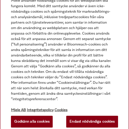
Miele använder nödvändiga cookies för att webbplatsen ska
fungera korrekt. Med ditt samtycke använder vi även icke-
nödvändiga cookies och spårningsteknik för marknadsförings-
och analysändamål, inklusive tredjepartscookies från våra
Navigering
partners och tjänsteleverantörer, som samlar in information
om din användning av webbplatsen och hjälper oss att
anpassa och förbättra din onlineupplevelse. Cookies används
Service
också för att anpassa annonser. Genom ett separat samtycke
(“full personalisering”) använder vi Bloomreach-cookies och
andra spårningstekniker för att samla in information om ditt
användarbeteende, vilka vi tilldelar din profil för att bättre
kunna skräddarsy det innehåll som vi visar dig via olika kanaler.
Genom att välja “Godkänn alla cookies”, så godkänner du alla
cookies och tekniker. Om du endast vill tillåta nödvändiga
cookies och tekniker väljer du “Endast nödvändiga cookies”.
Mer information finns under “Cookieinställningar”. Du har rätt
att när som helst återkalla ditt samtycke, med verkan för
framtiden, genom att ändra dina samtyckesinställningar i vårt
“integritetspreferenscenter”.
Alla produktpriser är exklusive moms.
Miele AB
Integritetspolicy
Cookies
Godkänn alla cookies
Endast nödvändiga cookies
© Miele & Cie. KG.