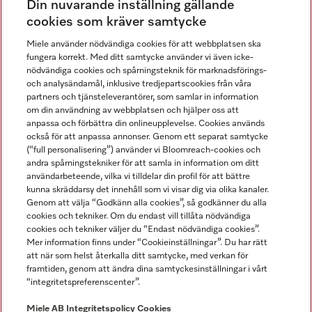
Din nuvarande inställning gällande
Gå med i vår gemenskap
cookies som kräver samtycke
Miele använder nödvändiga cookies för att webbplatsen ska
fungera korrekt. Med ditt samtycke använder vi även icke-
nödvändiga cookies och spårningsteknik för marknadsförings-
och analysändamål, inklusive tredjepartscookies från våra
partners och tjänsteleverantörer, som samlar in information
om din användning av webbplatsen och hjälper oss att
anpassa och förbättra din onlineupplevelse. Cookies används
Miele på LinkedIn
Miele på Facebook
Miele på Instagram
Miele på Youtube
också för att anpassa annonser. Genom ett separat samtycke
(“full personalisering”) använder vi Bloomreach-cookies och
andra spårningstekniker för att samla in information om ditt
användarbeteende, vilka vi tilldelar din profil för att bättre
kunna skräddarsy det innehåll som vi visar dig via olika kanaler.
Genom att välja “Godkänn alla cookies”, så godkänner du alla
Miele AB
cookies och tekniker. Om du endast vill tillåta nödvändiga
cookies och tekniker väljer du “Endast nödvändiga cookies”.
Allmänna villkor
Mer information finns under “Cookieinställningar”. Du har rätt
Integritetspolicy
att när som helst återkalla ditt samtycke, med verkan för
Användarvillkor
framtiden, genom att ändra dina samtyckesinställningar i vårt
“integritetspreferenscenter”.
Miele tillgänglighetsförklaring
Lagen om digitala tjänster
Miele AB
Integritetspolicy
Cookies