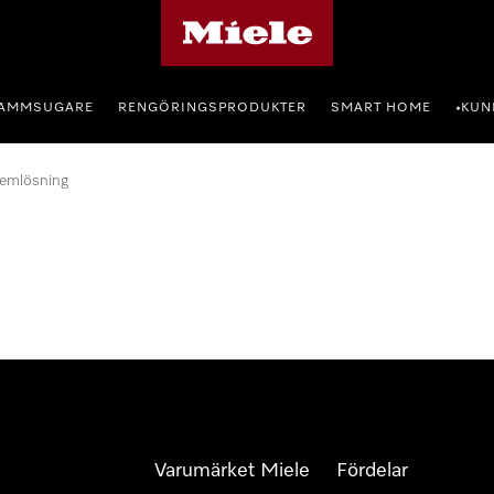
Mieles hemsida
AMMSUGARE
RENGÖRINGSPRODUKTER
SMART HOME
KUN
•
lemlösning
Varumärket Miele
Fördelar