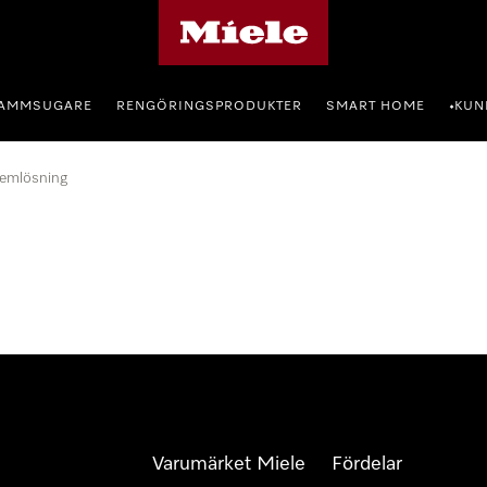
Mieles hemsida
AMMSUGARE
RENGÖRINGSPRODUKTER
SMART HOME
KUN
•
lemlösning
Varumärket Miele
Fördelar