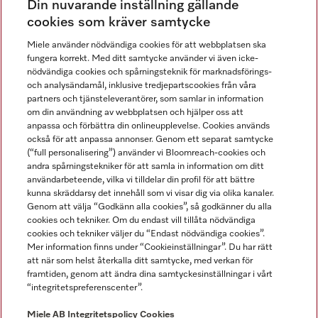
Din nuvarande inställning gällande
Gå med i vår gemenskap
cookies som kräver samtycke
Miele använder nödvändiga cookies för att webbplatsen ska
fungera korrekt. Med ditt samtycke använder vi även icke-
nödvändiga cookies och spårningsteknik för marknadsförings-
och analysändamål, inklusive tredjepartscookies från våra
partners och tjänsteleverantörer, som samlar in information
om din användning av webbplatsen och hjälper oss att
anpassa och förbättra din onlineupplevelse. Cookies används
Miele på LinkedIn
Miele på Facebook
Miele på Instagram
Miele på Youtube
också för att anpassa annonser. Genom ett separat samtycke
(“full personalisering”) använder vi Bloomreach-cookies och
andra spårningstekniker för att samla in information om ditt
användarbeteende, vilka vi tilldelar din profil för att bättre
kunna skräddarsy det innehåll som vi visar dig via olika kanaler.
Genom att välja “Godkänn alla cookies”, så godkänner du alla
Miele AB
cookies och tekniker. Om du endast vill tillåta nödvändiga
cookies och tekniker väljer du “Endast nödvändiga cookies”.
Allmänna villkor
Mer information finns under “Cookieinställningar”. Du har rätt
Integritetspolicy
att när som helst återkalla ditt samtycke, med verkan för
Användarvillkor
framtiden, genom att ändra dina samtyckesinställningar i vårt
“integritetspreferenscenter”.
Miele tillgänglighetsförklaring
Lagen om digitala tjänster
Miele AB
Integritetspolicy
Cookies