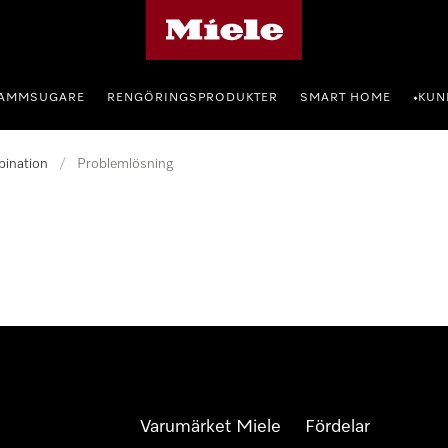
Mieles hemsida
AMMSUGARE
RENGÖRINGSPRODUKTER
SMART HOME
KUN
•
bination
/
Problemlösning
Varumärket Miele
Fördelar