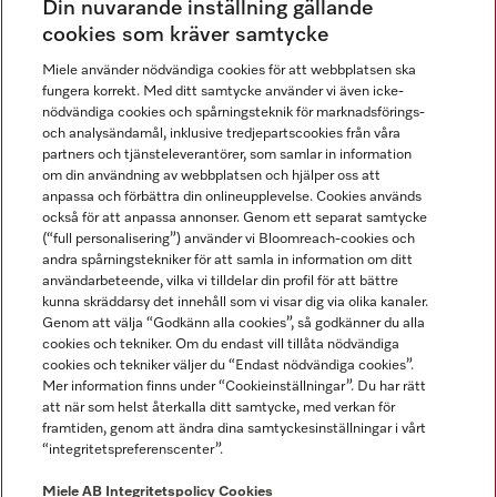
Din nuvarande inställning gällande
Gå med i vår gemenskap
cookies som kräver samtycke
Miele använder nödvändiga cookies för att webbplatsen ska
fungera korrekt. Med ditt samtycke använder vi även icke-
nödvändiga cookies och spårningsteknik för marknadsförings-
och analysändamål, inklusive tredjepartscookies från våra
partners och tjänsteleverantörer, som samlar in information
om din användning av webbplatsen och hjälper oss att
anpassa och förbättra din onlineupplevelse. Cookies används
Miele på LinkedIn
Miele på Facebook
Miele på Instagram
Miele på Youtube
också för att anpassa annonser. Genom ett separat samtycke
(“full personalisering”) använder vi Bloomreach-cookies och
andra spårningstekniker för att samla in information om ditt
användarbeteende, vilka vi tilldelar din profil för att bättre
kunna skräddarsy det innehåll som vi visar dig via olika kanaler.
Genom att välja “Godkänn alla cookies”, så godkänner du alla
Miele AB
cookies och tekniker. Om du endast vill tillåta nödvändiga
cookies och tekniker väljer du “Endast nödvändiga cookies”.
Allmänna villkor
Mer information finns under “Cookieinställningar”. Du har rätt
Integritetspolicy
att när som helst återkalla ditt samtycke, med verkan för
Användarvillkor
framtiden, genom att ändra dina samtyckesinställningar i vårt
“integritetspreferenscenter”.
Miele tillgänglighetsförklaring
Lagen om digitala tjänster
Miele AB
Integritetspolicy
Cookies