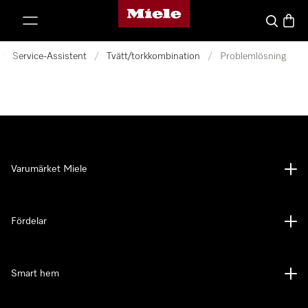
Mieles hemsida
 till innehål
Sök
Varuk
/
Service-Assistent
/
Tvätt/torkkombination
/
Problemlösning
Varumärket Miele
Fördelar
Smart hem