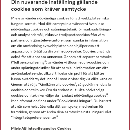
Din nuvarande inställning gällande
Gå med i vår gemenskap
cookies som kräver samtycke
Miele använder nödvändiga cookies för att webbplatsen ska
fungera korrekt. Med ditt samtycke använder vi även icke-
nödvändiga cookies och spårningsteknik för marknadsförings-
och analysändamål, inklusive tredjepartscookies från våra
partners och tjänsteleverantörer, som samlar in information
om din användning av webbplatsen och hjälper oss att
anpassa och förbättra din onlineupplevelse. Cookies används
Miele på LinkedIn
Miele på Facebook
Miele på Instagram
Miele på Youtube
också för att anpassa annonser. Genom ett separat samtycke
(“full personalisering”) använder vi Bloomreach-cookies och
andra spårningstekniker för att samla in information om ditt
användarbeteende, vilka vi tilldelar din profil för att bättre
kunna skräddarsy det innehåll som vi visar dig via olika kanaler.
Genom att välja “Godkänn alla cookies”, så godkänner du alla
Miele AB
cookies och tekniker. Om du endast vill tillåta nödvändiga
cookies och tekniker väljer du “Endast nödvändiga cookies”.
Allmänna villkor
Mer information finns under “Cookieinställningar”. Du har rätt
Integritetspolicy
att när som helst återkalla ditt samtycke, med verkan för
Användarvillkor
framtiden, genom att ändra dina samtyckesinställningar i vårt
“integritetspreferenscenter”.
Miele tillgänglighetsförklaring
Lagen om digitala tjänster
Miele AB
Integritetspolicy
Cookies