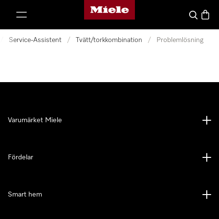
Mieles hemsida
 till innehål
Sök
Varuk
/
Service-Assistent
/
Tvätt/torkkombination
/
Problemlösning
Varumärket Miele
Fördelar
Smart hem