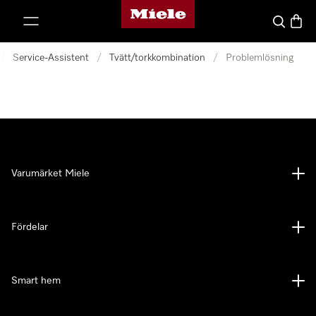
Mieles hemsida
 till innehål
Sök
Varuk
/
Service-Assistent
/
Tvätt/torkkombination
/
Problemlösning
Varumärket Miele
Fördelar
Smart hem