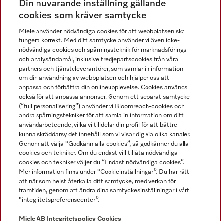
Din nuvarande inställning gällande
Gå med i vår gemenskap
cookies som kräver samtycke
Miele använder nödvändiga cookies för att webbplatsen ska
fungera korrekt. Med ditt samtycke använder vi även icke-
nödvändiga cookies och spårningsteknik för marknadsförings-
och analysändamål, inklusive tredjepartscookies från våra
partners och tjänsteleverantörer, som samlar in information
om din användning av webbplatsen och hjälper oss att
anpassa och förbättra din onlineupplevelse. Cookies används
Miele på LinkedIn
Miele på Facebook
Miele på Instagram
Miele på Youtube
också för att anpassa annonser. Genom ett separat samtycke
(“full personalisering”) använder vi Bloomreach-cookies och
andra spårningstekniker för att samla in information om ditt
användarbeteende, vilka vi tilldelar din profil för att bättre
kunna skräddarsy det innehåll som vi visar dig via olika kanaler.
Genom att välja “Godkänn alla cookies”, så godkänner du alla
Miele AB
cookies och tekniker. Om du endast vill tillåta nödvändiga
cookies och tekniker väljer du “Endast nödvändiga cookies”.
Allmänna villkor
Mer information finns under “Cookieinställningar”. Du har rätt
Integritetspolicy
att när som helst återkalla ditt samtycke, med verkan för
Användarvillkor
framtiden, genom att ändra dina samtyckesinställningar i vårt
“integritetspreferenscenter”.
Miele tillgänglighetsförklaring
Lagen om digitala tjänster
Miele AB
Integritetspolicy
Cookies