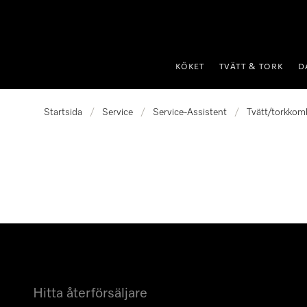
 till innehål
KÖKET
TVÄTT & TORK
D
Startsida
/
Service
/
Service-Assistent
/
Tvätt/torkkom
Hitta återförsäljare