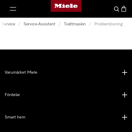
Mieles hemsida
 till innehål
Sök
Varuk
Service
/
Service-Assistent
/
Tvättmaskin
/
Problemlösning
Varumärket Miele
Fördelar
Smart hem