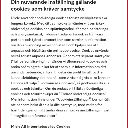
Din nuvarande inställning gällande
Gå med i vår gemenskap
cookies som kräver samtycke
Miele använder nödvändiga cookies för att webbplatsen ska
fungera korrekt. Med ditt samtycke använder vi även icke-
nödvändiga cookies och spårningsteknik för marknadsförings-
och analysändamål, inklusive tredjepartscookies från våra
partners och tjänsteleverantörer, som samlar in information
om din användning av webbplatsen och hjälper oss att
anpassa och förbättra din onlineupplevelse. Cookies används
Miele på LinkedIn
Miele på Facebook
Miele på Instagram
Miele på Youtube
också för att anpassa annonser. Genom ett separat samtycke
(“full personalisering”) använder vi Bloomreach-cookies och
andra spårningstekniker för att samla in information om ditt
användarbeteende, vilka vi tilldelar din profil för att bättre
kunna skräddarsy det innehåll som vi visar dig via olika kanaler.
Genom att välja “Godkänn alla cookies”, så godkänner du alla
Miele AB
cookies och tekniker. Om du endast vill tillåta nödvändiga
cookies och tekniker väljer du “Endast nödvändiga cookies”.
Allmänna villkor
Mer information finns under “Cookieinställningar”. Du har rätt
Integritetspolicy
att när som helst återkalla ditt samtycke, med verkan för
Användarvillkor
framtiden, genom att ändra dina samtyckesinställningar i vårt
“integritetspreferenscenter”.
Miele tillgänglighetsförklaring
Lagen om digitala tjänster
Miele AB
Integritetspolicy
Cookies