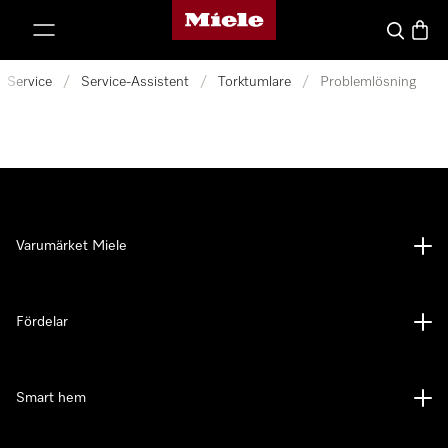
Mieles hemsida
 till innehål
Sök
Varuk
Service
/
Service-Assistent
/
Torktumlare
/
Problemlösning
Varumärket Miele
Fördelar
Smart hem