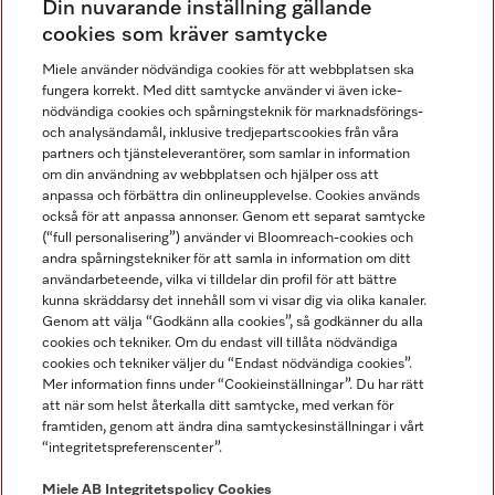
Din nuvarande inställning gällande
Gå med i vår gemenskap
cookies som kräver samtycke
Miele använder nödvändiga cookies för att webbplatsen ska
fungera korrekt. Med ditt samtycke använder vi även icke-
nödvändiga cookies och spårningsteknik för marknadsförings-
och analysändamål, inklusive tredjepartscookies från våra
partners och tjänsteleverantörer, som samlar in information
om din användning av webbplatsen och hjälper oss att
anpassa och förbättra din onlineupplevelse. Cookies används
Miele på LinkedIn
Miele på Facebook
Miele på Instagram
Miele på Youtube
också för att anpassa annonser. Genom ett separat samtycke
(“full personalisering”) använder vi Bloomreach-cookies och
andra spårningstekniker för att samla in information om ditt
användarbeteende, vilka vi tilldelar din profil för att bättre
kunna skräddarsy det innehåll som vi visar dig via olika kanaler.
Genom att välja “Godkänn alla cookies”, så godkänner du alla
Miele AB
cookies och tekniker. Om du endast vill tillåta nödvändiga
cookies och tekniker väljer du “Endast nödvändiga cookies”.
Allmänna villkor
Mer information finns under “Cookieinställningar”. Du har rätt
Integritetspolicy
att när som helst återkalla ditt samtycke, med verkan för
Användarvillkor
framtiden, genom att ändra dina samtyckesinställningar i vårt
“integritetspreferenscenter”.
Miele tillgänglighetsförklaring
Lagen om digitala tjänster
Miele AB
Integritetspolicy
Cookies