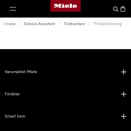
Mieles hemsida
 till innehål
Sök
Varuk
Service
/
Service-Assistent
/
Torktumlare
/
Problemlösning
Varumärket Miele
Fördelar
Smart hem