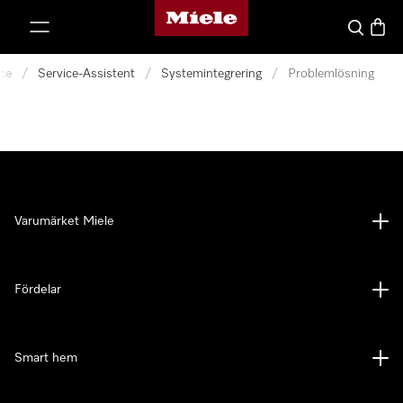
Mieles hemsida
 till innehål
Sök
Varuk
ice
/
Service-Assistent
/
Systemintegrering
/
Problemlösning
Varumärket Miele
Fördelar
Smart hem