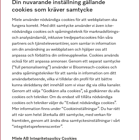
Din nuvarande inställning gällande
Gå med i vår gemenskap
cookies som kräver samtycke
Miele använder nödvändiga cookies för att webbplatsen ska
fungera korrekt. Med ditt samtycke använder vi även icke-
nödvändiga cookies och spårningsteknik för marknadsförings-
och analysändamål, inklusive tredjepartscookies från våra
partners och tjänsteleverantörer, som samlar in information
om din användning av webbplatsen och hjälper oss att
anpassa och förbättra din onlineupplevelse. Cookies används
Miele på LinkedIn
Miele på Facebook
Miele på Instagram
Miele på Youtube
också för att anpassa annonser. Genom ett separat samtycke
(“full personalisering”) använder vi Bloomreach-cookies och
andra spårningstekniker för att samla in information om ditt
användarbeteende, vilka vi tilldelar din profil för att bättre
kunna skräddarsy det innehåll som vi visar dig via olika kanaler.
Genom att välja “Godkänn alla cookies”, så godkänner du alla
Miele AB
cookies och tekniker. Om du endast vill tillåta nödvändiga
cookies och tekniker väljer du “Endast nödvändiga cookies”.
Allmänna villkor
Mer information finns under “Cookieinställningar”. Du har rätt
Integritetspolicy
att när som helst återkalla ditt samtycke, med verkan för
Användarvillkor
framtiden, genom att ändra dina samtyckesinställningar i vårt
“integritetspreferenscenter”.
Miele tillgänglighetsförklaring
Lagen om digitala tjänster
Miele AB
Integritetspolicy
Cookies