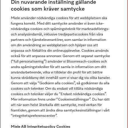
Din nuvarande inställning gällande
Gå med i vår gemenskap
cookies som kräver samtycke
Miele använder nödvändiga cookies för att webbplatsen ska
fungera korrekt. Med ditt samtycke använder vi även icke-
nödvändiga cookies och spårningsteknik för marknadsförings-
och analysändamål, inklusive tredjepartscookies från våra
partners och tjänsteleverantörer, som samlar in information
om din användning av webbplatsen och hjälper oss att
anpassa och förbättra din onlineupplevelse. Cookies används
Miele på LinkedIn
Miele på Facebook
Miele på Instagram
Miele på Youtube
också för att anpassa annonser. Genom ett separat samtycke
(“full personalisering”) använder vi Bloomreach-cookies och
andra spårningstekniker för att samla in information om ditt
användarbeteende, vilka vi tilldelar din profil för att bättre
kunna skräddarsy det innehåll som vi visar dig via olika kanaler.
Genom att välja “Godkänn alla cookies”, så godkänner du alla
Miele AB
cookies och tekniker. Om du endast vill tillåta nödvändiga
cookies och tekniker väljer du “Endast nödvändiga cookies”.
Allmänna villkor
Mer information finns under “Cookieinställningar”. Du har rätt
Integritetspolicy
att när som helst återkalla ditt samtycke, med verkan för
Användarvillkor
framtiden, genom att ändra dina samtyckesinställningar i vårt
“integritetspreferenscenter”.
Miele tillgänglighetsförklaring
Lagen om digitala tjänster
Miele AB
Integritetspolicy
Cookies