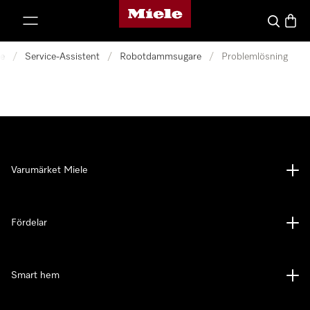
Mieles hemsida
 till innehål
Sök
Varuk
ce
/
Service-Assistent
/
Robotdammsugare
/
Problemlösning
Varumärket Miele
Fördelar
Smart hem