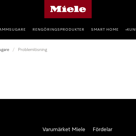
Mieles hemsida
AMMSUGARE
RENGÖRINGSPRODUKTER
SMART HOME
KUN
•
gare
/
Problemlösning
Varumärket Miele
Fördelar