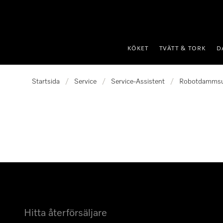
 till innehål
KÖKET
TVÄTT & TORK
D
Startsida
/
Service
/
Service-Assistent
/
Robotdammsu
Hitta återförsäljare