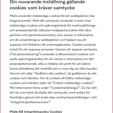
Din nuvarande inställning gällande
Gå med i vår gemenskap
cookies som kräver samtycke
Miele använder nödvändiga cookies för att webbplatsen ska
fungera korrekt. Med ditt samtycke använder vi även icke-
nödvändiga cookies och spårningsteknik för marknadsförings-
och analysändamål, inklusive tredjepartscookies från våra
partners och tjänsteleverantörer, som samlar in information
om din användning av webbplatsen och hjälper oss att
anpassa och förbättra din onlineupplevelse. Cookies används
Miele på LinkedIn
Miele på Facebook
Miele på Instagram
Miele på Youtube
också för att anpassa annonser. Genom ett separat samtycke
(“full personalisering”) använder vi Bloomreach-cookies och
andra spårningstekniker för att samla in information om ditt
användarbeteende, vilka vi tilldelar din profil för att bättre
kunna skräddarsy det innehåll som vi visar dig via olika kanaler.
Genom att välja “Godkänn alla cookies”, så godkänner du alla
Miele AB
cookies och tekniker. Om du endast vill tillåta nödvändiga
cookies och tekniker väljer du “Endast nödvändiga cookies”.
Allmänna villkor
Mer information finns under “Cookieinställningar”. Du har rätt
Integritetspolicy
att när som helst återkalla ditt samtycke, med verkan för
Användarvillkor
framtiden, genom att ändra dina samtyckesinställningar i vårt
“integritetspreferenscenter”.
Miele tillgänglighetsförklaring
Lagen om digitala tjänster
Miele AB
Integritetspolicy
Cookies