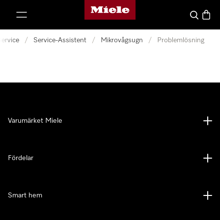
Mieles hemsida
 till innehål
Sök
Varuk
Service
/
Service-Assistent
/
Mikrovågsugn
/
Problemlösning
Varumärket Miele
Fördelar
Smart hem