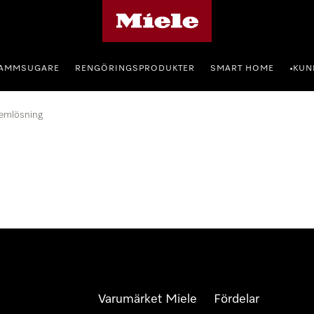
Mieles hemsida
AMMSUGARE
RENGÖRINGSPRODUKTER
SMART HOME
KUN
•
emlösning
Varumärket Miele
Fördelar