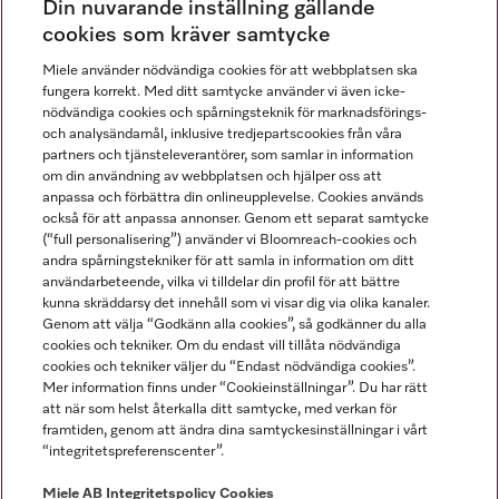
Din nuvarande inställning gällande
Gå med i vår gemenskap
cookies som kräver samtycke
Miele använder nödvändiga cookies för att webbplatsen ska
fungera korrekt. Med ditt samtycke använder vi även icke-
nödvändiga cookies och spårningsteknik för marknadsförings-
och analysändamål, inklusive tredjepartscookies från våra
partners och tjänsteleverantörer, som samlar in information
om din användning av webbplatsen och hjälper oss att
anpassa och förbättra din onlineupplevelse. Cookies används
Miele på LinkedIn
Miele på Facebook
Miele på Instagram
Miele på Youtube
också för att anpassa annonser. Genom ett separat samtycke
(“full personalisering”) använder vi Bloomreach-cookies och
andra spårningstekniker för att samla in information om ditt
användarbeteende, vilka vi tilldelar din profil för att bättre
kunna skräddarsy det innehåll som vi visar dig via olika kanaler.
Genom att välja “Godkänn alla cookies”, så godkänner du alla
Miele AB
cookies och tekniker. Om du endast vill tillåta nödvändiga
cookies och tekniker väljer du “Endast nödvändiga cookies”.
Allmänna villkor
Mer information finns under “Cookieinställningar”. Du har rätt
Integritetspolicy
att när som helst återkalla ditt samtycke, med verkan för
Användarvillkor
framtiden, genom att ändra dina samtyckesinställningar i vårt
“integritetspreferenscenter”.
Miele tillgänglighetsförklaring
Lagen om digitala tjänster
Miele AB
Integritetspolicy
Cookies