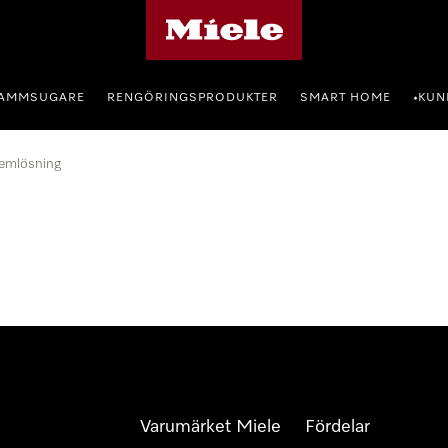
Mieles hemsida
AMMSUGARE
RENGÖRINGSPRODUKTER
SMART HOME
KUN
•
emlösning
Varumärket Miele
Fördelar