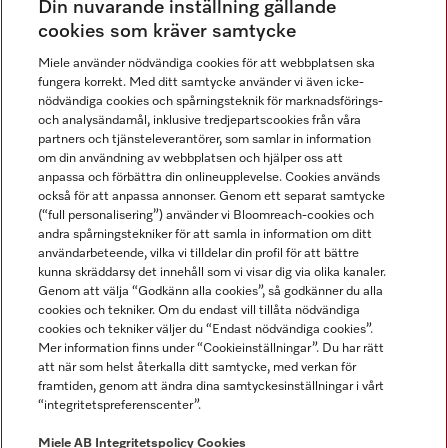
Din nuvarande inställning gällande
Gå med i vår gemenskap
cookies som kräver samtycke
Miele använder nödvändiga cookies för att webbplatsen ska
fungera korrekt. Med ditt samtycke använder vi även icke-
nödvändiga cookies och spårningsteknik för marknadsförings-
och analysändamål, inklusive tredjepartscookies från våra
partners och tjänsteleverantörer, som samlar in information
om din användning av webbplatsen och hjälper oss att
anpassa och förbättra din onlineupplevelse. Cookies används
Miele på LinkedIn
Miele på Facebook
Miele på Instagram
Miele på Youtube
också för att anpassa annonser. Genom ett separat samtycke
(“full personalisering”) använder vi Bloomreach-cookies och
andra spårningstekniker för att samla in information om ditt
användarbeteende, vilka vi tilldelar din profil för att bättre
kunna skräddarsy det innehåll som vi visar dig via olika kanaler.
Genom att välja “Godkänn alla cookies”, så godkänner du alla
Miele AB
cookies och tekniker. Om du endast vill tillåta nödvändiga
cookies och tekniker väljer du “Endast nödvändiga cookies”.
Allmänna villkor
Mer information finns under “Cookieinställningar”. Du har rätt
Integritetspolicy
att när som helst återkalla ditt samtycke, med verkan för
Användarvillkor
framtiden, genom att ändra dina samtyckesinställningar i vårt
“integritetspreferenscenter”.
Miele tillgänglighetsförklaring
Lagen om digitala tjänster
Miele AB
Integritetspolicy
Cookies