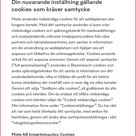
Din nuvarande inställning gällande
Gå med i vår gemenskap
cookies som kräver samtycke
Miele använder nödvändiga cookies för att webbplatsen ska
fungera korrekt. Med ditt samtycke använder vi även icke-
nödvändiga cookies och spårningsteknik för marknadsförings-
och analysändamål, inklusive tredjepartscookies från våra
partners och tjänsteleverantörer, som samlar in information
om din användning av webbplatsen och hjälper oss att
anpassa och förbättra din onlineupplevelse. Cookies används
Miele på LinkedIn
Miele på Facebook
Miele på Instagram
Miele på Youtube
också för att anpassa annonser. Genom ett separat samtycke
(“full personalisering”) använder vi Bloomreach-cookies och
andra spårningstekniker för att samla in information om ditt
användarbeteende, vilka vi tilldelar din profil för att bättre
kunna skräddarsy det innehåll som vi visar dig via olika kanaler.
Genom att välja “Godkänn alla cookies”, så godkänner du alla
Miele AB
cookies och tekniker. Om du endast vill tillåta nödvändiga
cookies och tekniker väljer du “Endast nödvändiga cookies”.
Allmänna villkor
Mer information finns under “Cookieinställningar”. Du har rätt
Integritetspolicy
att när som helst återkalla ditt samtycke, med verkan för
Användarvillkor
framtiden, genom att ändra dina samtyckesinställningar i vårt
“integritetspreferenscenter”.
Miele tillgänglighetsförklaring
Lagen om digitala tjänster
Miele AB
Integritetspolicy
Cookies