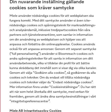
Din nuvarande inställning gällande
Gå med i vår gemenskap
cookies som kräver samtycke
Miele använder nödvändiga cookies för att webbplatsen ska
fungera korrekt. Med ditt samtycke använder vi även icke-
nödvändiga cookies och spårningsteknik för marknadsförings-
och analysändamål, inklusive tredjepartscookies från våra
partners och tjänsteleverantörer, som samlar in information
om din användning av webbplatsen och hjälper oss att
anpassa och förbättra din onlineupplevelse. Cookies används
Miele på LinkedIn
Miele på Facebook
Miele på Instagram
Miele på Youtube
också för att anpassa annonser. Genom ett separat samtycke
(“full personalisering”) använder vi Bloomreach-cookies och
andra spårningstekniker för att samla in information om ditt
användarbeteende, vilka vi tilldelar din profil för att bättre
kunna skräddarsy det innehåll som vi visar dig via olika kanaler.
Genom att välja “Godkänn alla cookies”, så godkänner du alla
Miele AB
cookies och tekniker. Om du endast vill tillåta nödvändiga
cookies och tekniker väljer du “Endast nödvändiga cookies”.
Allmänna villkor
Mer information finns under “Cookieinställningar”. Du har rätt
Integritetspolicy
att när som helst återkalla ditt samtycke, med verkan för
Användarvillkor
framtiden, genom att ändra dina samtyckesinställningar i vårt
“integritetspreferenscenter”.
Miele tillgänglighetsförklaring
Lagen om digitala tjänster
Miele AB
Integritetspolicy
Cookies