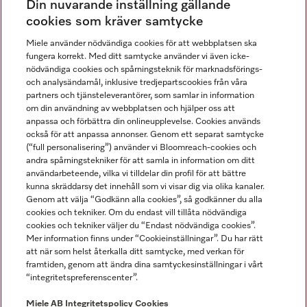
Din nuvarande inställning gällande
Gå med i vår gemenskap
cookies som kräver samtycke
Miele använder nödvändiga cookies för att webbplatsen ska
fungera korrekt. Med ditt samtycke använder vi även icke-
nödvändiga cookies och spårningsteknik för marknadsförings-
och analysändamål, inklusive tredjepartscookies från våra
partners och tjänsteleverantörer, som samlar in information
om din användning av webbplatsen och hjälper oss att
anpassa och förbättra din onlineupplevelse. Cookies används
Miele på LinkedIn
Miele på Facebook
Miele på Instagram
Miele på Youtube
också för att anpassa annonser. Genom ett separat samtycke
(“full personalisering”) använder vi Bloomreach-cookies och
andra spårningstekniker för att samla in information om ditt
användarbeteende, vilka vi tilldelar din profil för att bättre
kunna skräddarsy det innehåll som vi visar dig via olika kanaler.
Genom att välja “Godkänn alla cookies”, så godkänner du alla
Miele AB
cookies och tekniker. Om du endast vill tillåta nödvändiga
cookies och tekniker väljer du “Endast nödvändiga cookies”.
Allmänna villkor
Mer information finns under “Cookieinställningar”. Du har rätt
Integritetspolicy
att när som helst återkalla ditt samtycke, med verkan för
Användarvillkor
framtiden, genom att ändra dina samtyckesinställningar i vårt
“integritetspreferenscenter”.
Miele tillgänglighetsförklaring
Lagen om digitala tjänster
Miele AB
Integritetspolicy
Cookies