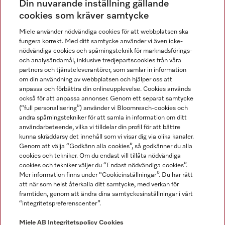
Din nuvarande inställning gällande
Gå med i vår gemenskap
cookies som kräver samtycke
Miele använder nödvändiga cookies för att webbplatsen ska
fungera korrekt. Med ditt samtycke använder vi även icke-
nödvändiga cookies och spårningsteknik för marknadsförings-
och analysändamål, inklusive tredjepartscookies från våra
partners och tjänsteleverantörer, som samlar in information
om din användning av webbplatsen och hjälper oss att
anpassa och förbättra din onlineupplevelse. Cookies används
Miele på LinkedIn
Miele på Facebook
Miele på Instagram
Miele på Youtube
också för att anpassa annonser. Genom ett separat samtycke
(“full personalisering”) använder vi Bloomreach-cookies och
andra spårningstekniker för att samla in information om ditt
användarbeteende, vilka vi tilldelar din profil för att bättre
kunna skräddarsy det innehåll som vi visar dig via olika kanaler.
Genom att välja “Godkänn alla cookies”, så godkänner du alla
Miele AB
cookies och tekniker. Om du endast vill tillåta nödvändiga
cookies och tekniker väljer du “Endast nödvändiga cookies”.
Allmänna villkor
Mer information finns under “Cookieinställningar”. Du har rätt
Integritetspolicy
att när som helst återkalla ditt samtycke, med verkan för
Användarvillkor
framtiden, genom att ändra dina samtyckesinställningar i vårt
“integritetspreferenscenter”.
Miele tillgänglighetsförklaring
Lagen om digitala tjänster
Miele AB
Integritetspolicy
Cookies