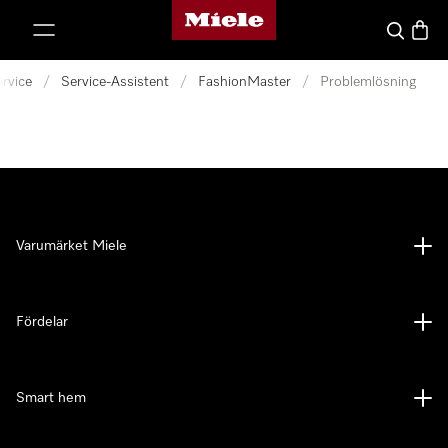
Mieles hemsida
 till innehål
Sök
Varuk
rvice
/
Service-Assistent
/
FashionMaster
/
Problemlösning
Varumärket Miele
Fördelar
Smart hem