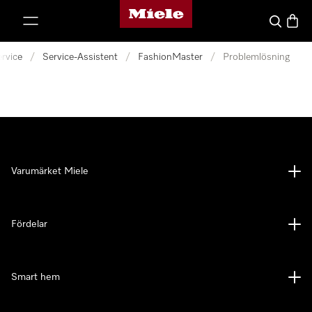
Mieles hemsida
 till innehål
Sök
Varuk
rvice
/
Service-Assistent
/
FashionMaster
/
Problemlösning
Varumärket Miele
Fördelar
Smart hem