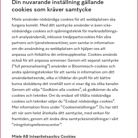
Din nuvarande inställning gällande
Gå med i vår gemenskap
cookies som kräver samtycke
Miele använder nödvändiga cookies för att webbplatsen ska
fungera korrekt. Med ditt samtycke använder vi även icke-
nödvändiga cookies och spårningsteknik för marknadsförings-
och analysändamål, inklusive tredjepartscookies från våra
partners och tjänsteleverantörer, som samlar in information
om din användning av webbplatsen och hjälper oss att
anpassa och förbättra din onlineupplevelse. Cookies används
Miele på LinkedIn
Miele på Facebook
Miele på Instagram
Miele på Youtube
också för att anpassa annonser. Genom ett separat samtycke
(“full personalisering”) använder vi Bloomreach-cookies och
andra spårningstekniker för att samla in information om ditt
användarbeteende, vilka vi tilldelar din profil för att bättre
kunna skräddarsy det innehåll som vi visar dig via olika kanaler.
Genom att välja “Godkänn alla cookies”, så godkänner du alla
Miele AB
cookies och tekniker. Om du endast vill tillåta nödvändiga
cookies och tekniker väljer du “Endast nödvändiga cookies”.
Allmänna villkor
Mer information finns under “Cookieinställningar”. Du har rätt
Integritetspolicy
att när som helst återkalla ditt samtycke, med verkan för
Användarvillkor
framtiden, genom att ändra dina samtyckesinställningar i vårt
“integritetspreferenscenter”.
Miele tillgänglighetsförklaring
Lagen om digitala tjänster
Miele AB
Integritetspolicy
Cookies