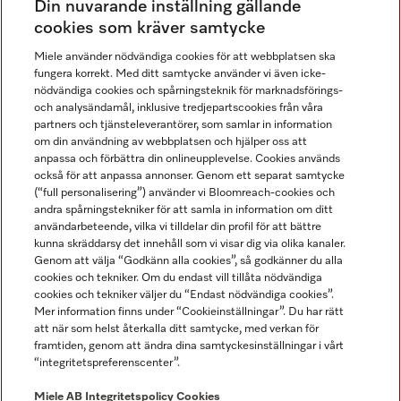
Din nuvarande inställning gällande
Gå med i vår gemenskap
cookies som kräver samtycke
Miele använder nödvändiga cookies för att webbplatsen ska
fungera korrekt. Med ditt samtycke använder vi även icke-
nödvändiga cookies och spårningsteknik för marknadsförings-
och analysändamål, inklusive tredjepartscookies från våra
partners och tjänsteleverantörer, som samlar in information
om din användning av webbplatsen och hjälper oss att
anpassa och förbättra din onlineupplevelse. Cookies används
Miele på LinkedIn
Miele på Facebook
Miele på Instagram
Miele på Youtube
också för att anpassa annonser. Genom ett separat samtycke
(“full personalisering”) använder vi Bloomreach-cookies och
andra spårningstekniker för att samla in information om ditt
användarbeteende, vilka vi tilldelar din profil för att bättre
kunna skräddarsy det innehåll som vi visar dig via olika kanaler.
Genom att välja “Godkänn alla cookies”, så godkänner du alla
Miele AB
cookies och tekniker. Om du endast vill tillåta nödvändiga
cookies och tekniker väljer du “Endast nödvändiga cookies”.
Allmänna villkor
Mer information finns under “Cookieinställningar”. Du har rätt
Integritetspolicy
att när som helst återkalla ditt samtycke, med verkan för
Användarvillkor
framtiden, genom att ändra dina samtyckesinställningar i vårt
“integritetspreferenscenter”.
Miele tillgänglighetsförklaring
Lagen om digitala tjänster
Miele AB
Integritetspolicy
Cookies