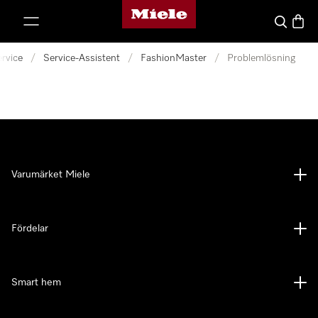
Mieles hemsida
 till innehål
Sök
Varuk
rvice
/
Service-Assistent
/
FashionMaster
/
Problemlösning
Varumärket Miele
Fördelar
Smart hem