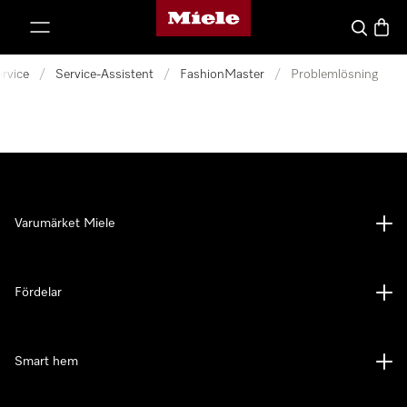
Mieles hemsida
 till innehål
Sök
Varuk
rvice
/
Service-Assistent
/
FashionMaster
/
Problemlösning
Varumärket Miele
Fördelar
Smart hem