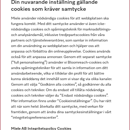
Din nuvarande inställning gällande
Gå med i vår gemenskap
cookies som kräver samtycke
Miele använder nödvändiga cookies för att webbplatsen ska
fungera korrekt. Med ditt samtycke använder vi även icke-
nödvändiga cookies och spårningsteknik för marknadsförings-
och analysändamål, inklusive tredjepartscookies från våra
partners och tjänsteleverantörer, som samlar in information
om din användning av webbplatsen och hjälper oss att
anpassa och förbättra din onlineupplevelse. Cookies används
Miele på LinkedIn
Miele på Facebook
Miele på Instagram
Miele på Youtube
också för att anpassa annonser. Genom ett separat samtycke
(“full personalisering”) använder vi Bloomreach-cookies och
andra spårningstekniker för att samla in information om ditt
användarbeteende, vilka vi tilldelar din profil för att bättre
kunna skräddarsy det innehåll som vi visar dig via olika kanaler.
Genom att välja “Godkänn alla cookies”, så godkänner du alla
Miele AB
cookies och tekniker. Om du endast vill tillåta nödvändiga
cookies och tekniker väljer du “Endast nödvändiga cookies”.
Allmänna villkor
Mer information finns under “Cookieinställningar”. Du har rätt
Integritetspolicy
att när som helst återkalla ditt samtycke, med verkan för
Användarvillkor
framtiden, genom att ändra dina samtyckesinställningar i vårt
“integritetspreferenscenter”.
Miele tillgänglighetsförklaring
Lagen om digitala tjänster
Miele AB
Integritetspolicy
Cookies