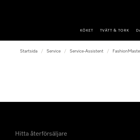
 till innehål
KÖKET
TVÄTT & TORK
D
Startsida
/
Service
/
Service-Assistent
/
FashionMaste
Hitta återförsäljare