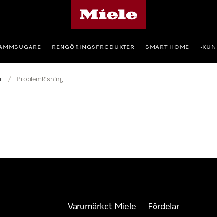
Mieles hemsida
AMMSUGARE
RENGÖRINGSPRODUKTER
SMART HOME
KUN
•
r
/
Problemlösning
Varumärket Miele
Fördelar