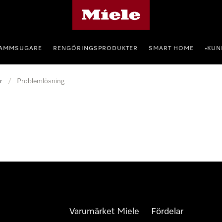
Mieles hemsida
AMMSUGARE
RENGÖRINGSPRODUKTER
SMART HOME
KUN
•
r
/
Problemlösning
Varumärket Miele
Fördelar