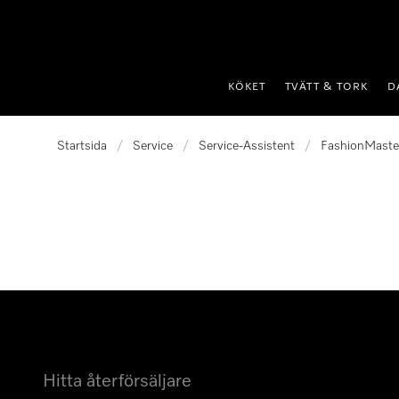
 till innehål
KÖKET
TVÄTT & TORK
D
Startsida
/
Service
/
Service-Assistent
/
FashionMaste
Hitta återförsäljare