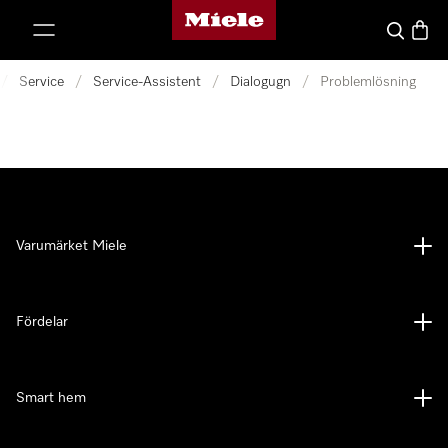
Mieles hemsida
 till innehål
Sök
Varuk
/
Service
/
Service-Assistent
/
Dialogugn
/
Problemlösning
Varumärket Miele
Fördelar
Smart hem