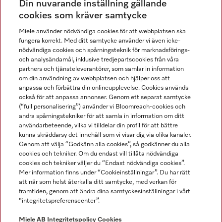
Din nuvarande inställning gällande
Gå med i vår gemenskap
cookies som kräver samtycke
Miele använder nödvändiga cookies för att webbplatsen ska
fungera korrekt. Med ditt samtycke använder vi även icke-
nödvändiga cookies och spårningsteknik för marknadsförings-
och analysändamål, inklusive tredjepartscookies från våra
partners och tjänsteleverantörer, som samlar in information
om din användning av webbplatsen och hjälper oss att
anpassa och förbättra din onlineupplevelse. Cookies används
Miele på LinkedIn
Miele på Facebook
Miele på Instagram
Miele på Youtube
också för att anpassa annonser. Genom ett separat samtycke
(“full personalisering”) använder vi Bloomreach-cookies och
andra spårningstekniker för att samla in information om ditt
användarbeteende, vilka vi tilldelar din profil för att bättre
kunna skräddarsy det innehåll som vi visar dig via olika kanaler.
Genom att välja “Godkänn alla cookies”, så godkänner du alla
Miele AB
cookies och tekniker. Om du endast vill tillåta nödvändiga
cookies och tekniker väljer du “Endast nödvändiga cookies”.
Allmänna villkor
Mer information finns under “Cookieinställningar”. Du har rätt
Integritetspolicy
att när som helst återkalla ditt samtycke, med verkan för
Användarvillkor
framtiden, genom att ändra dina samtyckesinställningar i vårt
“integritetspreferenscenter”.
Miele tillgänglighetsförklaring
Lagen om digitala tjänster
Miele AB
Integritetspolicy
Cookies