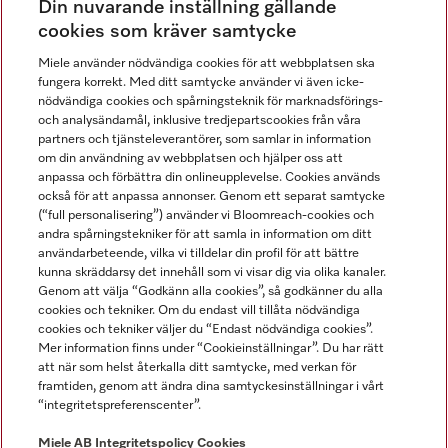
Din nuvarande inställning gällande
Gå med i vår gemenskap
cookies som kräver samtycke
Miele använder nödvändiga cookies för att webbplatsen ska
fungera korrekt. Med ditt samtycke använder vi även icke-
nödvändiga cookies och spårningsteknik för marknadsförings-
och analysändamål, inklusive tredjepartscookies från våra
partners och tjänsteleverantörer, som samlar in information
om din användning av webbplatsen och hjälper oss att
anpassa och förbättra din onlineupplevelse. Cookies används
Miele på LinkedIn
Miele på Facebook
Miele på Instagram
Miele på Youtube
också för att anpassa annonser. Genom ett separat samtycke
(“full personalisering”) använder vi Bloomreach-cookies och
andra spårningstekniker för att samla in information om ditt
användarbeteende, vilka vi tilldelar din profil för att bättre
kunna skräddarsy det innehåll som vi visar dig via olika kanaler.
Genom att välja “Godkänn alla cookies”, så godkänner du alla
Miele AB
cookies och tekniker. Om du endast vill tillåta nödvändiga
cookies och tekniker väljer du “Endast nödvändiga cookies”.
Allmänna villkor
Mer information finns under “Cookieinställningar”. Du har rätt
Integritetspolicy
att när som helst återkalla ditt samtycke, med verkan för
Användarvillkor
framtiden, genom att ändra dina samtyckesinställningar i vårt
“integritetspreferenscenter”.
Miele tillgänglighetsförklaring
Lagen om digitala tjänster
Miele AB
Integritetspolicy
Cookies