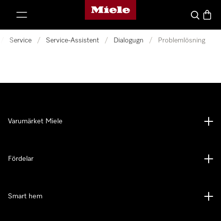
Mieles hemsida
 till innehål
Sök
Varuk
/
Service
/
Service-Assistent
/
Dialogugn
/
Problemlösning
Varumärket Miele
Fördelar
Smart hem