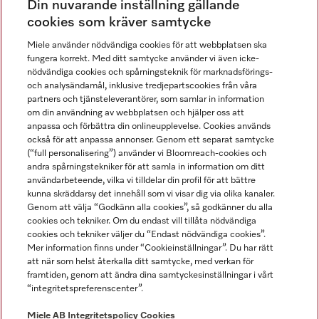
Din nuvarande inställning gällande
Gå med i vår gemenskap
cookies som kräver samtycke
Miele använder nödvändiga cookies för att webbplatsen ska
fungera korrekt. Med ditt samtycke använder vi även icke-
nödvändiga cookies och spårningsteknik för marknadsförings-
och analysändamål, inklusive tredjepartscookies från våra
partners och tjänsteleverantörer, som samlar in information
om din användning av webbplatsen och hjälper oss att
anpassa och förbättra din onlineupplevelse. Cookies används
Miele på LinkedIn
Miele på Facebook
Miele på Instagram
Miele på Youtube
också för att anpassa annonser. Genom ett separat samtycke
(“full personalisering”) använder vi Bloomreach-cookies och
andra spårningstekniker för att samla in information om ditt
användarbeteende, vilka vi tilldelar din profil för att bättre
kunna skräddarsy det innehåll som vi visar dig via olika kanaler.
Genom att välja “Godkänn alla cookies”, så godkänner du alla
Miele AB
cookies och tekniker. Om du endast vill tillåta nödvändiga
cookies och tekniker väljer du “Endast nödvändiga cookies”.
Allmänna villkor
Mer information finns under “Cookieinställningar”. Du har rätt
Integritetspolicy
att när som helst återkalla ditt samtycke, med verkan för
Användarvillkor
framtiden, genom att ändra dina samtyckesinställningar i vårt
“integritetspreferenscenter”.
Miele tillgänglighetsförklaring
Lagen om digitala tjänster
Miele AB
Integritetspolicy
Cookies