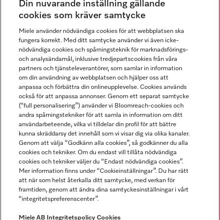
Din nuvarande inställning gällande
Gå med i vår gemenskap
cookies som kräver samtycke
Miele använder nödvändiga cookies för att webbplatsen ska
fungera korrekt. Med ditt samtycke använder vi även icke-
nödvändiga cookies och spårningsteknik för marknadsförings-
och analysändamål, inklusive tredjepartscookies från våra
partners och tjänsteleverantörer, som samlar in information
om din användning av webbplatsen och hjälper oss att
anpassa och förbättra din onlineupplevelse. Cookies används
Miele på LinkedIn
Miele på Facebook
Miele på Instagram
Miele på Youtube
också för att anpassa annonser. Genom ett separat samtycke
(“full personalisering”) använder vi Bloomreach-cookies och
andra spårningstekniker för att samla in information om ditt
användarbeteende, vilka vi tilldelar din profil för att bättre
kunna skräddarsy det innehåll som vi visar dig via olika kanaler.
Genom att välja “Godkänn alla cookies”, så godkänner du alla
Miele AB
cookies och tekniker. Om du endast vill tillåta nödvändiga
cookies och tekniker väljer du “Endast nödvändiga cookies”.
Allmänna villkor
Mer information finns under “Cookieinställningar”. Du har rätt
Integritetspolicy
att när som helst återkalla ditt samtycke, med verkan för
Användarvillkor
framtiden, genom att ändra dina samtyckesinställningar i vårt
“integritetspreferenscenter”.
Miele tillgänglighetsförklaring
Lagen om digitala tjänster
Miele AB
Integritetspolicy
Cookies