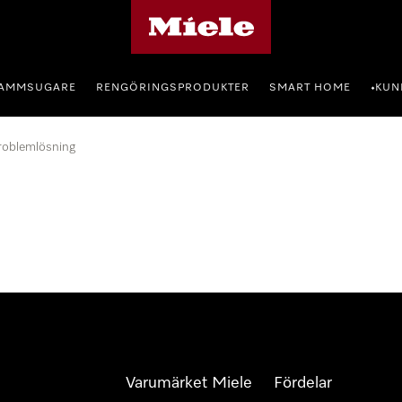
Mieles hemsida
AMMSUGARE
RENGÖRINGSPRODUKTER
SMART HOME
KUN
•
roblemlösning
Varumärket Miele
Fördelar