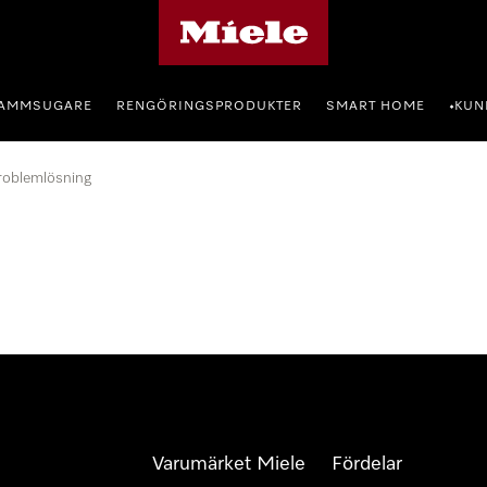
Mieles hemsida
AMMSUGARE
RENGÖRINGSPRODUKTER
SMART HOME
KUN
•
roblemlösning
Varumärket Miele
Fördelar