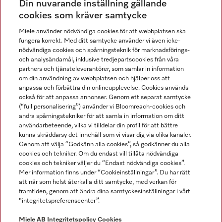
Din nuvarande inställning gällande
Gå med i vår gemenskap
cookies som kräver samtycke
Miele använder nödvändiga cookies för att webbplatsen ska
fungera korrekt. Med ditt samtycke använder vi även icke-
nödvändiga cookies och spårningsteknik för marknadsförings-
och analysändamål, inklusive tredjepartscookies från våra
partners och tjänsteleverantörer, som samlar in information
om din användning av webbplatsen och hjälper oss att
anpassa och förbättra din onlineupplevelse. Cookies används
Miele på LinkedIn
Miele på Facebook
Miele på Instagram
Miele på Youtube
också för att anpassa annonser. Genom ett separat samtycke
(“full personalisering”) använder vi Bloomreach-cookies och
andra spårningstekniker för att samla in information om ditt
användarbeteende, vilka vi tilldelar din profil för att bättre
kunna skräddarsy det innehåll som vi visar dig via olika kanaler.
Genom att välja “Godkänn alla cookies”, så godkänner du alla
Miele AB
cookies och tekniker. Om du endast vill tillåta nödvändiga
cookies och tekniker väljer du “Endast nödvändiga cookies”.
Allmänna villkor
Mer information finns under “Cookieinställningar”. Du har rätt
Integritetspolicy
att när som helst återkalla ditt samtycke, med verkan för
Användarvillkor
framtiden, genom att ändra dina samtyckesinställningar i vårt
“integritetspreferenscenter”.
Miele tillgänglighetsförklaring
Lagen om digitala tjänster
Miele AB
Integritetspolicy
Cookies