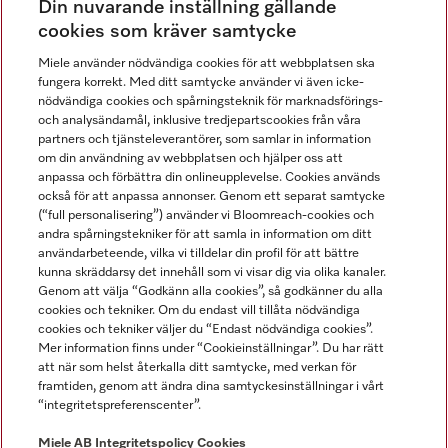
Din nuvarande inställning gällande
Gå med i vår gemenskap
cookies som kräver samtycke
Miele använder nödvändiga cookies för att webbplatsen ska
fungera korrekt. Med ditt samtycke använder vi även icke-
nödvändiga cookies och spårningsteknik för marknadsförings-
och analysändamål, inklusive tredjepartscookies från våra
partners och tjänsteleverantörer, som samlar in information
om din användning av webbplatsen och hjälper oss att
anpassa och förbättra din onlineupplevelse. Cookies används
Miele på LinkedIn
Miele på Facebook
Miele på Instagram
Miele på Youtube
också för att anpassa annonser. Genom ett separat samtycke
(“full personalisering”) använder vi Bloomreach-cookies och
andra spårningstekniker för att samla in information om ditt
användarbeteende, vilka vi tilldelar din profil för att bättre
kunna skräddarsy det innehåll som vi visar dig via olika kanaler.
Genom att välja “Godkänn alla cookies”, så godkänner du alla
Miele AB
cookies och tekniker. Om du endast vill tillåta nödvändiga
cookies och tekniker väljer du “Endast nödvändiga cookies”.
Allmänna villkor
Mer information finns under “Cookieinställningar”. Du har rätt
Integritetspolicy
att när som helst återkalla ditt samtycke, med verkan för
Användarvillkor
framtiden, genom att ändra dina samtyckesinställningar i vårt
“integritetspreferenscenter”.
Miele tillgänglighetsförklaring
Lagen om digitala tjänster
Miele AB
Integritetspolicy
Cookies